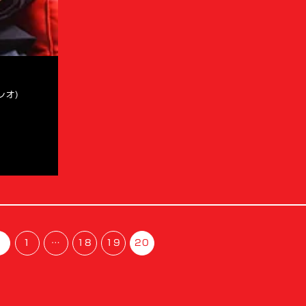
レオ)
1
…
18
19
20
へ