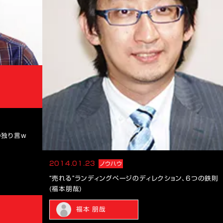
の独り言ｗ
2014.01.23
ノウハウ
“売れる”ランディングページのディレクション、6つの鉄則
(福本朋哉)
福本 朋哉