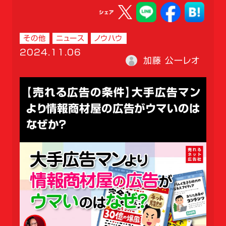
シェア
その他
ニュース
ノウハウ
2024.11.06
加藤 公一レオ
【売れる広告の条件】大手広告マン
より情報商材屋の広告がウマいのは
なぜか？