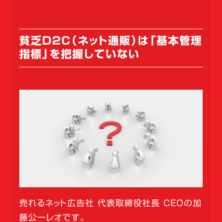
貧乏D2C（ネット通販）は「基本管理
指標」を把握していない
売れるネット広告社 代表取締役社長 CEOの加
藤公一レオです。