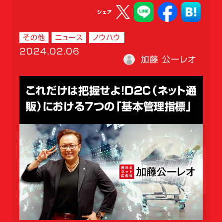
シェア
その他
ニュース
ノウハウ
2024.02.06
加藤 公一レオ
これだけは把握せよ！D2C（ネット通
販）における7つの「基本管理指標」