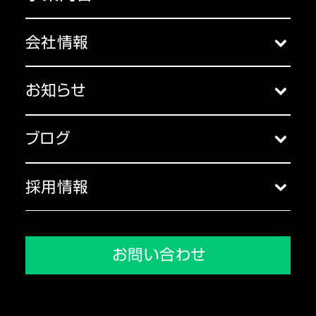
クラウドサービス
会社情報
コンサルティング
会社概要
セミナー
お知らせ
アクセス
お知らせ一覧
主な受賞歴
ブログ
代表挨拶
ブログ一覧
コーポレートガバナンス
採用情報
沿革
採用トップ
メディア掲載実績
会社を知る
お問い合わせ
環境を知る
人を知る