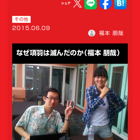
シェア
その他
2015.06.09
福本 朋哉
なぜ項羽は滅んだのか（福本 朋哉）