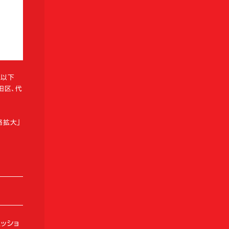
、以下
田区、代
路拡大」
ッショ