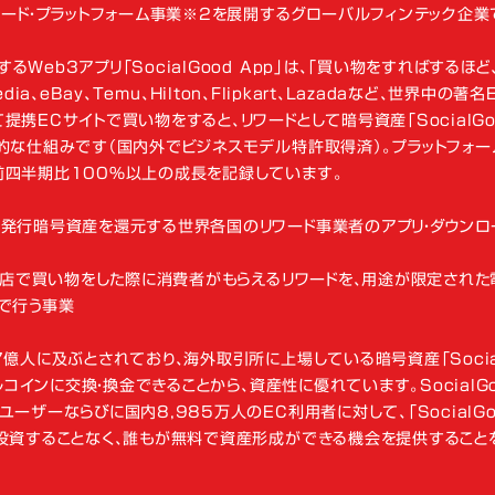
ワード・プラットフォーム事業※2を展開するグローバルフィンテック企業
eb3アプリ「SocialGood App」は、「買い物をすればするほど
ia、eBay、Temu、Hilton、Flipkart、Lazadaなど、世界中の著名
携ECサイトで買い物をすると、リワードとして暗号資産「SocialGo
的な仕組みです（国内外でビジネスモデル特許取得済）。プラットフォー
前四半期比100％以上の成長を記録しています。
社発行暗号資産を還元する世界各国のリワード事業者のアプリ・ダウンロ
小売店で買い物をした際に消費者がもらえるリワードを、用途が限定された
で行う事業
億人に及ぶとされており、海外取引所に上場している暗号資産「Socia
ルコインに交換・換金できることから、資産性に優れています。SocialG
ザーならびに国内8,985万人のEC利用者に対して、「SocialGo
を投資することなく、誰もが無料で資産形成ができる機会を提供すること