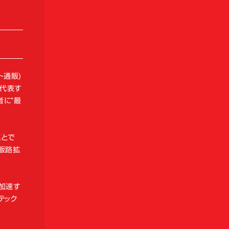
ト通販)
を代表す
者に“最
ことで
販路拡
を加速す
テック