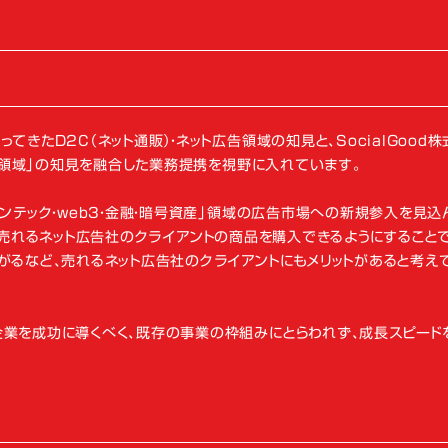
きたD2C（ネット通販）・ネット広告領域の知見と、SocialGood
ック領域」の知見を融合した業務提携を視野に入れています。
ィンテック・web3・金融・暗号資産」領域の広告市場への新規参入を見込
由して、売れるネット広告社のクライアントの商品を購入できるようにすること
がるなど、売れるネット広告社のクライアントにもメリットがあると考え
企業を成功に導くべく、既存の事業の枠組みにとらわれず、成長スピード