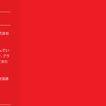
株式会社
んでい
で、ブラ
ており
を加速