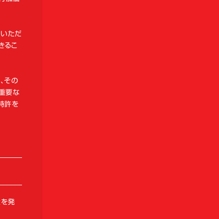
加いただ
きるこ
、その
る重要な
特許を
資を発