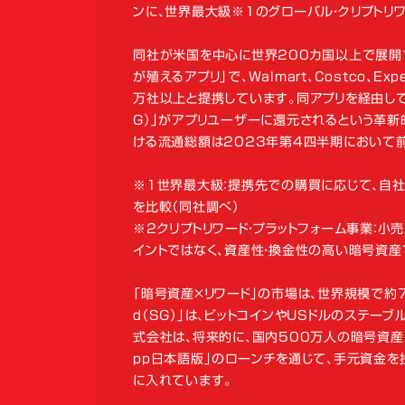
ンに、世界最大級※1のグローバル・クリプトリ
同社が米国を中心に世界200カ国以上で展開するW
が殖えるアプリ」で、Walmart、Costco、Exped
万社以上と提携しています。同アプリを経由して提
G）」がアプリユーザーに還元されるという革新
ける流通総額は2023年第4四半期において
※1世界最大級：提携先での購買に応じて、自
を比較（同社調べ）
※2クリプトリワード・プラットフォーム事業：
イントではなく、資産性・換金性の高い暗号資産
「暗号資産×リワード」の市場は、世界規模で約7
d（SG）」は、ビットコインやUSドルのステーブ
式会社は、将来的に、国内500万人の暗号資産ユー
pp日本語版」のローンチを通じて、手元資金
に入れています。