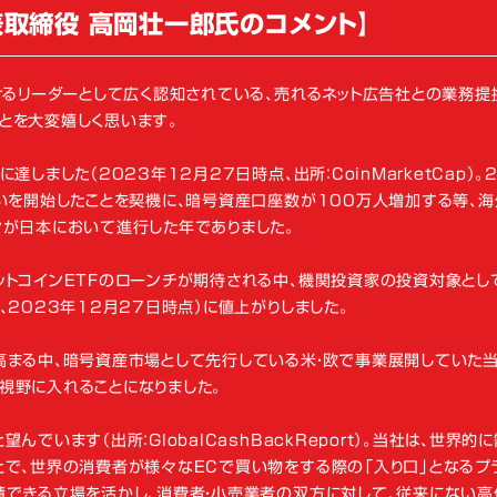
代表取締役 高岡壮一郎氏のコメント】
けるリーダーとして広く認知されている、売れるネット広告社との業務提
とを大変嬉しく思います。
しました（2023年12月27日時点、出所：CoinMarketCap）。2
いを開始したことを契機に、暗号資産口座数が100万人増加する等、
ンが日本において進行した年でありました。
ットコインETFのローンチが期待される中、機関投資家の投資対象とし
、2023年12月27日時点）に値上がりしました。
高まる中、暗号資産市場として先行している米・欧で事業展開していた当
視野に入れることになりました。
でいます（出所：GlobalCashBackReport）。当社は、世界的
で、世界の消費者が様々なECで買い物をする際の「入り口」となるプ
積できる立場を活かし、消費者・小売業者の双方に対して、従来にない高