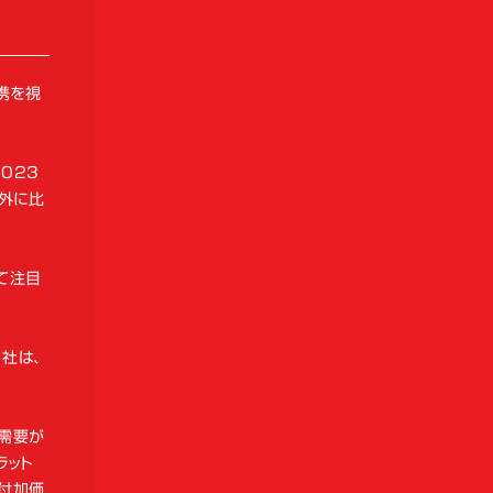
携を視
023
海外に比
て注目
社は、
に需要が
ラット
付加価