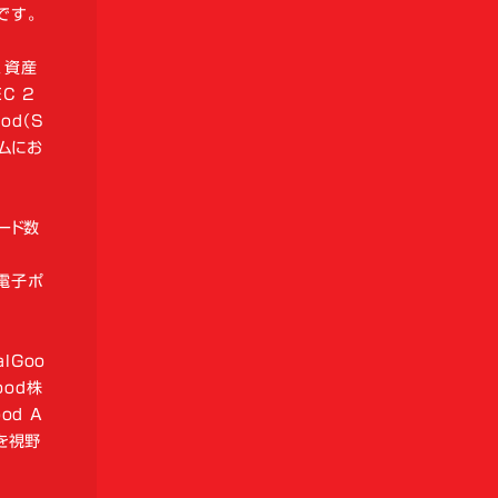
です。
、資産
EC 2
od（S
ムにお
ード数
電子ポ
lGoo
ood株
od A
を視野