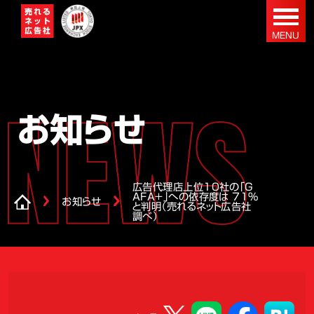
お知らせ
広告代理店上位10社の「G
AFA+」への依存度は 71%
お知らせ
と判明（売れるネット広告社
調べ）