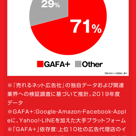
※『売れるネット広告社』の独自データおよび関連
業界への検証調査に基づいて推計。2019年度
データ
※GAFA+：Google・Amazon・Facebook・Appl
eに、Yahoo!・LINEを加えた大手プラットフォーム
※「GAFA+」依存度：上位10社の広告代理店のイ