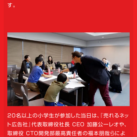
す。
20名以上の小学生が参加した当日は、『売れるネッ
ト広告社』代表取締役社長 CEO 加藤公一レオや、
取締役 CTO開発部最高責任者の福本朋哉らによ